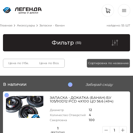
Главная
Аксессуары
Запаски - банан
найдено:
55
ШТ
Фильтр
(55)
Цена по Убв.
Цена по Воз.
Сортировка по названию
В наличии
Забирай сходу
ЗАПАСКА - ДОКАТКА (БАНАН) БУ
105/90D12 PCD 4X100 ЦО 56.6 (494)
Диаметр
12
Количество Отверстий
4
Сверловка
100
1
1
ДОСТУПНО