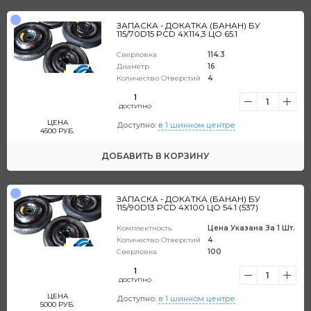
ЗАПАСКА - ДОКАТКА (БАНАН) БУ
115/70D15 PCD 4X114,3 ЦО 65.1
Сверловка
114.3
Диаметр
16
Количество Отверстий
4
1
1
ДОСТУПНО
ЦЕНА
Доступно:
в 1 шинном центре
4500
РУБ.
ДОБАВИТЬ
В КОРЗИНУ
ЗАПАСКА - ДОКАТКА (БАНАН) БУ
115/90D13 PCD 4X100 ЦО 54.1 (537)
Комплектность
Цена Указана За 1 Шт.
Количество Отверстий
4
Сверловка
100
1
1
ДОСТУПНО
ЦЕНА
Доступно:
в 1 шинном центре
5000
РУБ.