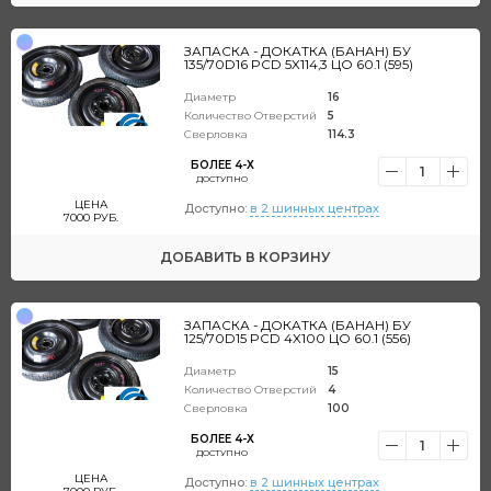
ЗАПАСКА - ДОКАТКА (БАНАН) БУ
135/70D16 PCD 5X114,3 ЦО 60.1 (595)
Диаметр
16
Количество Отверстий
5
Сверловка
114.3
БОЛЕЕ 4-Х
1
ДОСТУПНО
ЦЕНА
Доступно:
в 2 шинных центрах
7000
РУБ.
ДОБАВИТЬ
В КОРЗИНУ
ЗАПАСКА - ДОКАТКА (БАНАН) БУ
125/70D15 PCD 4X100 ЦО 60.1 (556)
Диаметр
15
Количество Отверстий
4
Сверловка
100
БОЛЕЕ 4-Х
1
ДОСТУПНО
ЦЕНА
Доступно:
в 2 шинных центрах