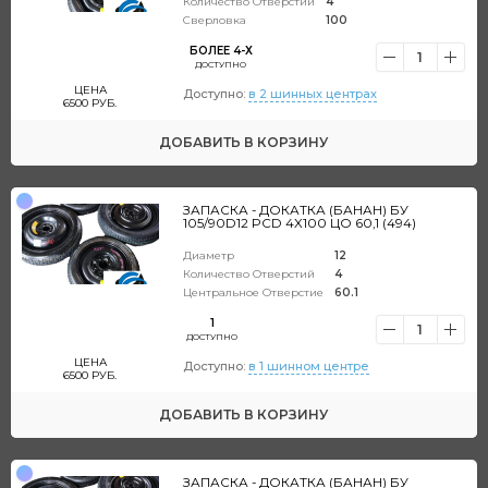
Количество Отверстий
4
Сверловка
100
БОЛЕЕ 4-Х
1
ДОСТУПНО
ЦЕНА
Доступно:
в 2 шинных центрах
6500
РУБ.
ДОБАВИТЬ
В КОРЗИНУ
ЗАПАСКА - ДОКАТКА (БАНАН) БУ
105/90D12 PCD 4X100 ЦО 60,1 (494)
Диаметр
12
Количество Отверстий
4
Центральное Отверстие
60.1
1
1
ДОСТУПНО
ЦЕНА
Доступно:
в 1 шинном центре
6500
РУБ.
ДОБАВИТЬ
В КОРЗИНУ
ЗАПАСКА - ДОКАТКА (БАНАН) БУ