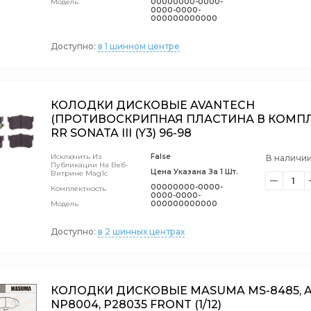
Модель
00000000-0000-
0000-0000-
000000000000
Доступно:
в 1 шинном центре
КОЛОДКИ ДИСКОВЫЕ AVANTECH
(ПРОТИВОСКРИПНАЯ ПЛАСТИНА В КОМПЛ.)
RR SONATA III (Y3) 96-98
Исключить Из
False
В наличии
Публикации На Веб-
Цена Указана За 1 Шт.
Витрине Mag1c
1
00000000-0000-
Комплектность
0000-0000-
Модель
000000000000
Доступно:
в 2 шинных центрах
КОЛОДКИ ДИСКОВЫЕ MASUMA MS-8485, A
NP8004, P28035 FRONT (1/12)