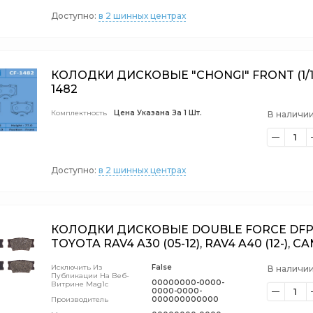
Доступно:
в 2 шинных центрах
КОЛОДКИ ДИСКОВЫЕ "CHONGI" FRONT (1/16
1482
Комплектность
Цена Указана За 1 Шт.
В наличии
1
Доступно:
в 2 шинных центрах
КОЛОДКИ ДИСКОВЫЕ DOUBLE FORCE DFP3
TOYOTA RAV4 A30 (05-12), RAV4 A40 (12-), CAM
Исключить Из
False
В наличии
Публикации На Веб-
00000000-0000-
Витрине Mag1c
0000-0000-
1
Производитель
000000000000