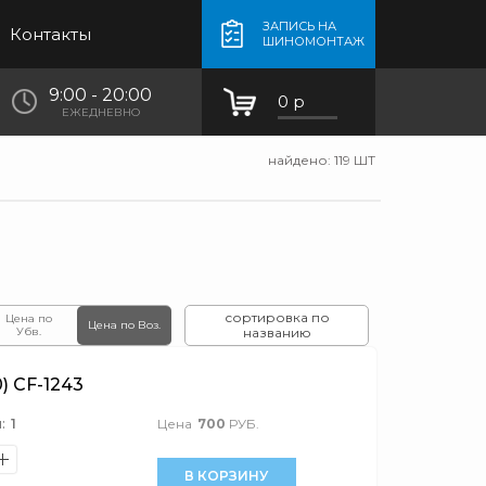
ЗАПИСЬ НА
Контакты
ШИНОМОНТАЖ
9:00 - 20:00
0 р
ЕЖЕДНЕВНО
найдено:
119
ШТ
сортировка по
Цена по
Цена по Воз.
Убв.
названию
 CF-1243
:
1
Цена
700
РУБ.
В КОРЗИНУ