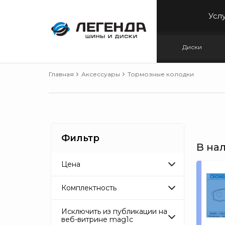
Усл
Диски
Главная
Аксессуары
Тормозные колодки
Фильтр
В на
Цена
От
р
До
р
Комплектность
Цена указана за 1 шт.
Исключить из публикации на
веб-витрине mag1c