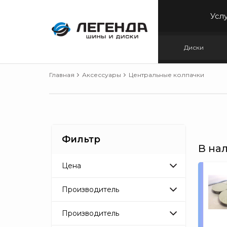
Усл
Диски
Главная
Аксессуары
Центральные колпачки
Фильтр
В на
Цена
От
р
До
р
Производитель
00000000-0000-0000-
0000-000000000000
Производитель
48.6 мм
00000000-0000-0000-