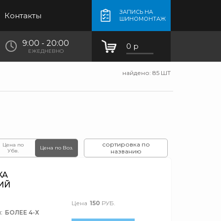
ЗАПИСЬ НА
Контакты
ШИНОМОНТАЖ
9:00 - 20:00
0 р
ЕЖЕДНЕВНО
найдено:
85
ШТ
сортировка по
Цена по
Цена по Воз.
Убв.
названию
КА
ИЙ
Цена
150
РУБ.
:
БОЛЕЕ 4-Х